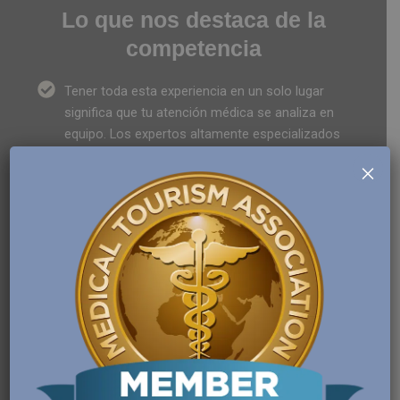
Lo que nos destaca de la
competencia
Tener toda esta experiencia en un solo lugar
significa que tu atención médica se analiza en
equipo. Los expertos altamente especializados
trabajarán en conjunto para brindarte la mejor
×
solución.
Somos especialistas en salud, conocemos la
normatividad exigida por el ministerio de salud
para las ips (instituciones prestadoras de
servicios de salud) médicos especialistas,
equipo médico y laboratorios.
Realizamos una valoración previa del estado de
salud del paciente que nos permite identificar si
se encuentra en las condiciones aptas para
someterse a algún tratamiento o procedimiento